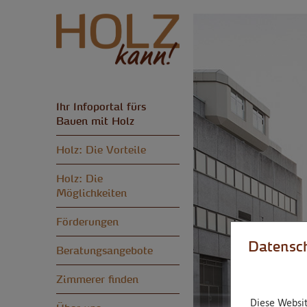
Ihr Infoportal fürs
Bauen mit Holz
Holz: Die Vorteile
Holz: Die
Möglichkeiten
Förderungen
Datensch
Beratungsangebote
Zimmerer finden
Diese Websit