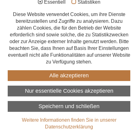
Holzbau Beratungsangebote
Essentiell
Statistiken
Kostenlose Experten-
Aufstockung
Diese Website verwendet Cookies, um ihre Dienste
Beratung für das Bauen mit
bereitzustellen und Zugriffe zu analysieren. Dazu
Anbau
zählen Cookies, die für den Betrieb der Website
Holz
Energetische Sanierung
erforderlich sind sowie solche, die zu Statistikzwecken
oder zur Anzeige externer Inhalte genutzt werden. Bitte
Förderungen
Sie interessieren sich für das Bauen mit Holz allgemein oder
beachten Sie, dass Ihnen auf Basis Ihrer Einstellungen
haben eine konkrete Frage zu einem Bauvorhaben, bei dem Holz
eventuell nicht alle Funktionalitäten auf unserer Website
Beratungsangebote
eine Rolle spielt? Dann können Sie eine kostenlose individuelle
zu Verfügung stehen.
Beratung durch erfahrene Experten erhalten. Diese
Zimmerer finden
Beratungsleistungen sind herstellerneutral und kostenlos.
Alle akzeptieren
Über uns
Überregionale Fachberatung
Nur essentielle Cookies akzeptieren
Holzbau
Speichern und schließen
Die überregionale Fachberatung Holzbau des
INFORMATIONSDIENST HOLZ leistet individuelle,
Weitere Informationen finden Sie in unserer
produktneutrale und herstellerunabhängige Hilfestellung beim
Datenschutzerklärung
Planen und Bauen mit Holz – von prinzipiellen Fragen beim
Gebäudeentwurf bis zum Detail in der Ausführung. Das