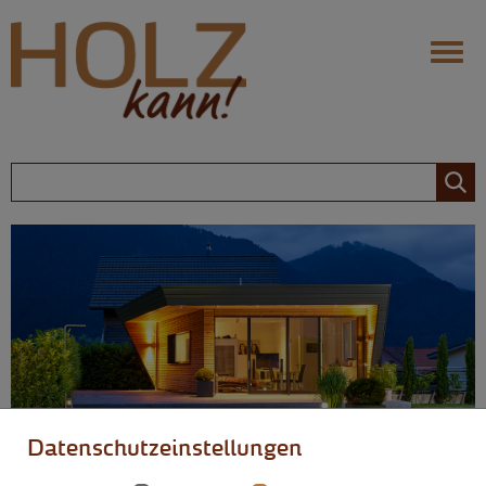
Navigation
Ihr Infoportal fürs Bauen mit
Holz
Holz: Die Vorteile
Behaglichkeit
Nachhaltigkeit
Langlebigkeit
Flexibilität
Zimmerer
Holz: Die Möglichkeiten
Design
Datenschutzeinstellungen
Modernisierung
Dachausbau