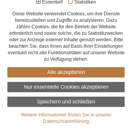
Essentiell
Statistiken
Aufstockung
Diese Website verwendet Cookies, um ihre Dienste
bereitzustellen und Zugriffe zu analysieren. Dazu
Anbau
Aufstockung
zählen Cookies, die für den Betrieb der Website
Energetische Sanierung
erforderlich sind sowie solche, die zu Statistikzwecken
Weiterlesen
oder zur Anzeige externer Inhalte genutzt werden. Bitte
Förderungen
beachten Sie, dass Ihnen auf Basis Ihrer Einstellungen
eventuell nicht alle Funktionalitäten auf unserer Website
Beratungsangebote
zu Verfügung stehen.
Zimmerer finden
Alle akzeptieren
Über uns
Nur essentielle Cookies akzeptieren
Speichern und schließen
Weitere Informationen finden Sie in unserer
Energetische Sanierung
Datenschutzerklärung
Weiterlesen