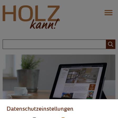
Navigation
Ihr Infoportal fürs Bauen mit
Holz
Holz: Die Vorteile
Behaglichkeit
Nachhaltigkeit
Langlebigkeit
Flexibilität
Zimmerer
Holz: Die Möglichkeiten
Design
Datenschutzeinstellungen
Modernisierung
Über uns
Dachausbau