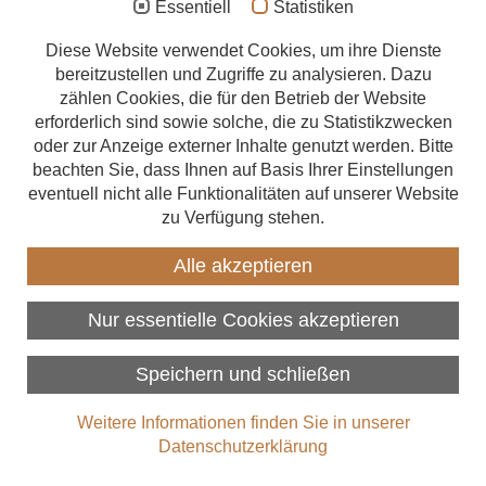
Essentiell
Statistiken
Infos von den Profis
Aufstockung
Diese Website verwendet Cookies, um ihre Dienste
bereitzustellen und Zugriffe zu analysieren. Dazu
Was mit Holz alles möglich ist, zeigen die Zimmerer- und
Anbau
zählen Cookies, die für den Betrieb der Website
Holzbauunternehmen täglich auf der Baustelle – und auch rund
Energetische Sanierung
um die Uhr online: Unser Portal „Holz kann!“ präsentiert Ihnen die
erforderlich sind sowie solche, die zu Statistikzwecken
vielfältigen Vorteile des Bauens mit Holz. Konkret, kompetent und
oder zur Anzeige externer Inhalte genutzt werden. Bitte
Förderungen
klar.
beachten Sie, dass Ihnen auf Basis Ihrer Einstellungen
eventuell nicht alle Funktionalitäten auf unserer Website
Hier finden Sie zum Beispiel
Beratungsangebote
zu Verfügung stehen.
Zimmerer finden
Umfassende Informationen zum Bauen mit Holz – ob
Alle akzeptieren
Holzhaus, Dachausbau, Anbau oder Aufstockung
Über uns
Ideen und Inspirationen anhand realer Projekte
Interessante Fakten zum nachwachsenden Baustoff Holz
Nur essentielle Cookies akzeptieren
Profi-Tipps zu Planung und Finanzierung
Wir sind „Holz kann!“
Speichern und schließen
Das Zimmerer- und Holzbaugewerbe wird in Deutschland von
Weitere Informationen finden Sie in unserer
Holzbau Deutschland – Bund Deutscher Zimmermeister im
Datenschutzerklärung
Zentralverband des Deutschen Baugewerbes
vertreten.