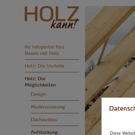
Ihr Infoportal fürs
Bauen mit Holz
Holz: Die Vorteile
Holz: Die
Möglichkeiten
Design
Modernisierung
Datensch
Dachausbau
Aufstockung
Diese Websit