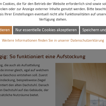
n Cookies, die für den Betrieb der Website erforderlich sind sowie sol
ecken oder zur Anzeige externer Inhalte genutzt werden. Bitte beacht
is Ihrer Einstellungen eventuell nicht alle Funktionalitäten auf unse
Verfügung stehen.
g: Erhöhen Sie das Wohnverg
tieren
Nur essentielle Cookies akzeptieren
Speichern und
h neues Geschoss – so lassen sich in Kürze die Vorteile einer Aufstockung
e eher seltene Baumaßnahme, so kommt sie heute immer häufiger zum Einsatz
Weitere Informationen finden Sie in unserer Datenschutzerklärung
ser rechnet es sich, eine zusätzliche Etage aufs Haus zu setzen. Und das ist
ig: So funktioniert eine Aufstockung
g, die auch als Aufsattelung
nde immer gleich, egal auf welchem
e Geschoss entstehen soll. Zuerst
Eindeckung, beispielsweise Ziegel
tiert den alten Dachstuhl. Danach
en Dachstuhl auf das Gebäude, der
sätzliche Nutzräume bietet.