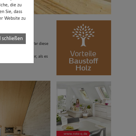
che, die zu
en Sie, dass
rer Website zu
nügen!
 schließen
 zusammenfassen. War diese
: Je höher die
 erheblich einfacher, als es