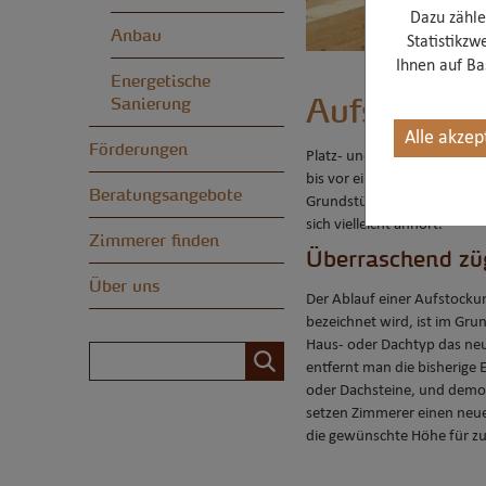
Dazu zähle
Anbau
Statistikzw
Ihnen auf Bas
Energetische
Aufstockun
Sanierung
Alle akzep
Förderungen
Platz- und Wertgewinn durc
bis vor einigen Jahren ein
Beratungsangebote
Grundstückspreise, desto bes
sich vielleicht anhört.
Zimmerer finden
Überraschend züg
Über uns
Der Ablauf einer Aufstockun
bezeichnet wird, ist im Gru
Haus- oder Dachtyp das neu
entfernt man die bisherige 
oder Dachsteine, und demon
setzen Zimmerer einen neu
die gewünschte Höhe für zu